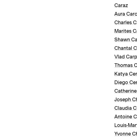
Caraz
Aura Car
Charles C
Marites C
Shawn Ca
Chantal 
Vlad Car
Thomas C
Katya Cer
Diego Ce
Catherin
Joseph 
Claudia C
Antoine 
Louis-Mar
Yvonne C