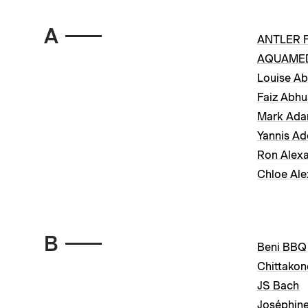
A
ANTLER F
AQUAME
Louise Ab
Faiz Abhu
Mark Ad
Yannis Ad
Ron Alex
Chloe Al
B
Beni BBQ
Chittako
JS Bach
Joséphin