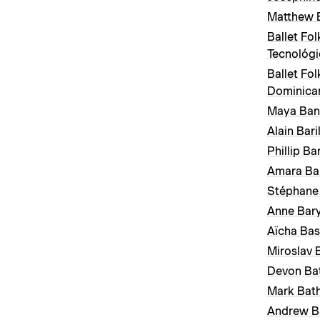
Matthew 
Ballet Fol
Tecnológi
Ballet Fol
Dominica
Maya Ban
Alain Bari
Phillip Ba
Amara Ba
Stéphane
Anne Bar
Aïcha Bas
Miroslav 
Devon Ba
Mark Bat
Andrew B