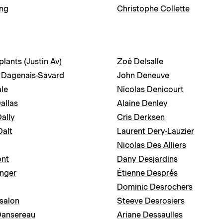
ung
Christophe Collette
lants (Justin Av)
Zoé Delsalle
s Dagenais-Savard
John Deneuve
le
Nicolas Denicourt
allas
Alaine Denley
Dally
Cris Derksen
Dalt
Laurent Dery-Lauzier
Nicolas Des Alliers
ont
Dany Desjardins
nger
Étienne Després
Dominic Desrochers
salon
Steeve Desrosiers
Dansereau
Ariane Dessaulles