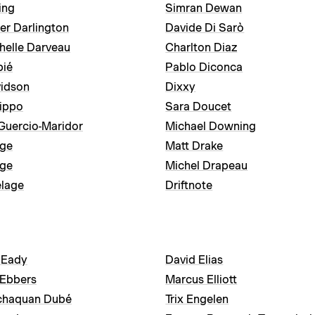
ing
Simran Dewan
er Darlington
Davide Di Sarò
helle Darveau
Charlton Diaz
bié
Pablo Diconca
vidson
Dixxy
lippo
Sara Doucet
 Guercio-Maridor
Michael Downing
age
Matt Drake
age
Michel Drapeau
elage
Driftnote
 Eady
David Elias
 Ebbers
Marcus Elliott
chaquan Dubé
Trix Engelen