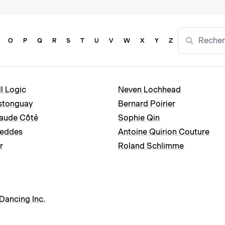
O
P
Q
R
S
T
U
V
W
X
Y
Z
ll Logic
Neven Lochhead
re Castonguay
Bernard Poirier
Andrée-Maude Côté
Sophie Qin
bella Geddes
Antoine Quirion Couture
or
Roland Schlimme
Dancing Inc.