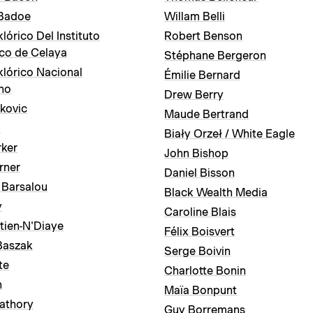
Badoe
Willam Belli
klórico Del Instituto
Robert Benson
co de Celaya
Stéphane Bergeron
klórico Nacional
Émilie Bernard
no
Drew Berry
kovic
Maude Bertrand
l
Biały Orzeł / White Eagle
rker
John Bishop
rner
Daniel Bisson
 Barsalou
Black Wealth Media
y
Caroline Blais
tien-N'Diaye
Félix Boisvert
Baszak
Serge Boivin
te
Charlotte Bonin
h
Maïa Bonpunt
athory
Guy Borremans