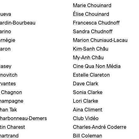
Marie Chouinard
cueva
Élise Chouinard
ardin-Bourbeau
Francesca Chudnoff
arino
Sandra Chudnoff
rnégie
Marion Chuniaud-Lacau
Caron
Kim-Sanh Châu
p
My-Anh Châu
asey
Cine Qua Non Média
novitch
Estelle Clareton
rvantes
Dave Clark
e Chagnon
Sonia Clarke
Champagne
Lori Clarke
han Tak
Aina Climent
Charbonneau-Demers
Club Vidéo
tin Charest
Charles-André Coderre
hartrand
Bill Coleman