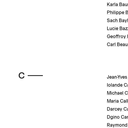
Karla Ba
Philippe 
Sach Bayl
Lucie Baz
Geoffroy
Carl Bea
C
Jean-Yves
Iolande C
Michael C
Maria Cal
Darcey Ca
Dgino Can
Raymond 