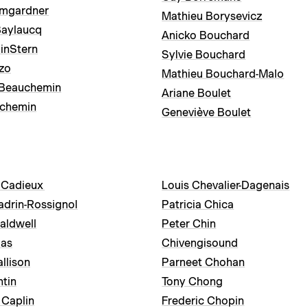
umgardner
Mathieu Borysevicz
Baylaucq
Anicko Bouchard
in­Stern
Sylvie Bouchard
zo
Mathieu Bouchard-Malo
 Beauchemin
Ariane Boulet
uchemin
Geneviève Boulet
 Cadieux
Louis Chevalier-Dagenais
adrin-Rossignol
Patricia Chica
aldwell
Peter Chin
las
Chivengisound
llison
Parneet Chohan
tin
Tony Chong
Caplin
Frederic Chopin