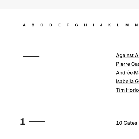
A
B
C
D
E
F
G
H
I
J
K
L
M
N
Against A
Pier
Isa
Tim Horl
1
10 Gates 