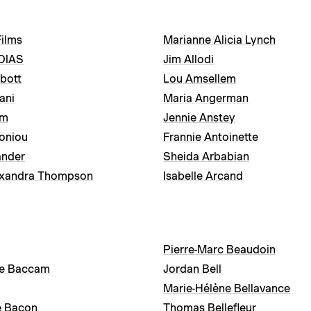
ilms
Marianne Alicia Lynch
DIAS
Jim Allodi
bott
Lou Amsellem
ani
Maria Angerman
am
Jennie Anstey
oniou
Frannie Antoinette
ander
Sheida Arbabian
exandra Thompson
Isabelle Arcand
Pierre-Marc Beaudoin
ne Baccam
Jordan Bell
Marie-Hélène Bellavance
e Bacon
Thomas Bellefleur