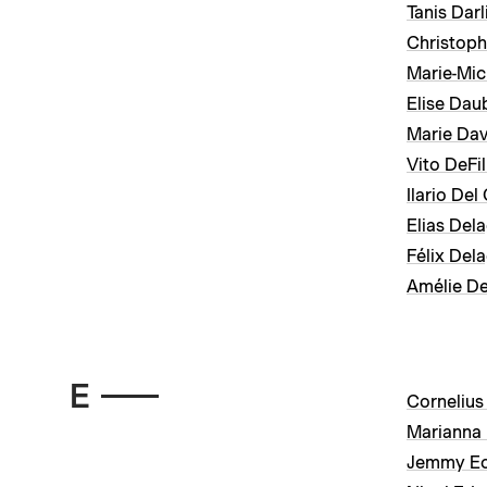
Tanis Darl
Christoph
Marie-Mic
Elise Dau
Marie Da
Vito DeFi
Ilario Del
Elias Del
Félix Del
Amélie D
E
Cornelius
Marianna
Jemmy E