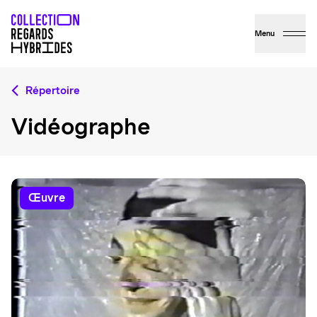
Menu
Répertoire
Vidéographe
œuvre