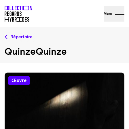
Menu
Répertoire
QuinzeQuinze
œuvre