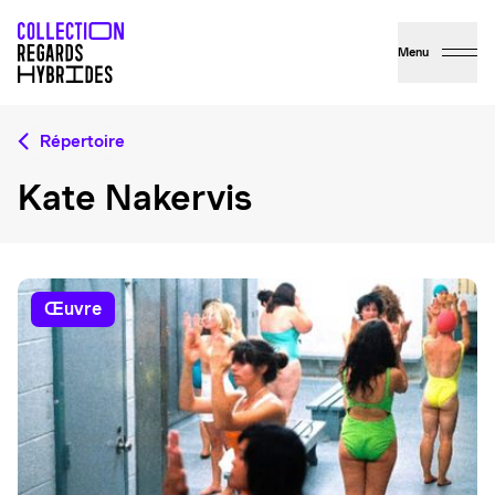
Menu
Répertoire
Kate Nakervis
œuvre