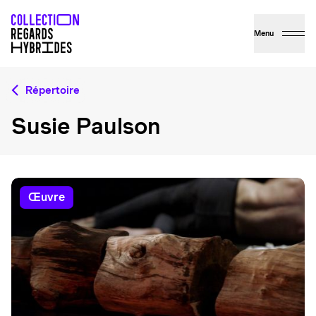
Menu
Répertoire
Susie Paulson
œuvre