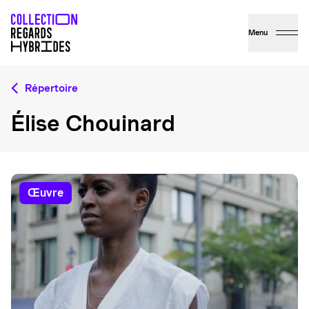
Menu
Répertoire
Élise Chouinard
œuvre