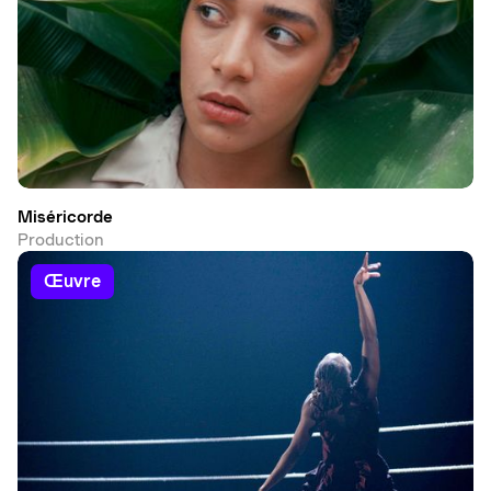
Miséricorde
Production
œuvre