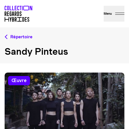
Menu
Répertoire
Sandy Pinteus
œuvre