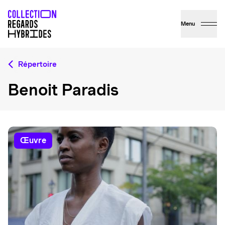
Menu
Répertoire
Benoit Paradis
œuvre