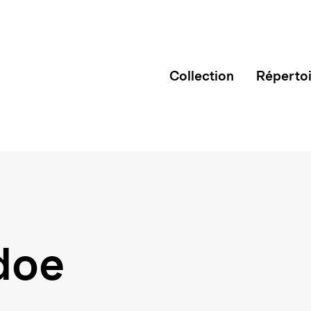
Collection
Réperto
doe