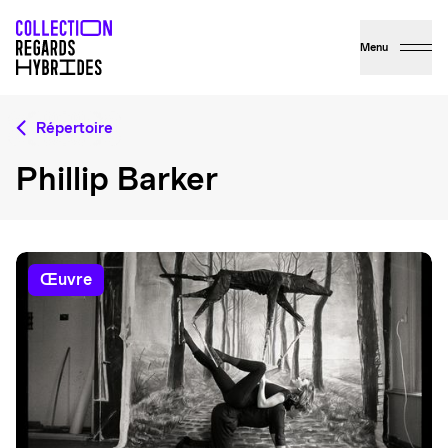
Menu
Répertoire
Phillip Barker
œuvre