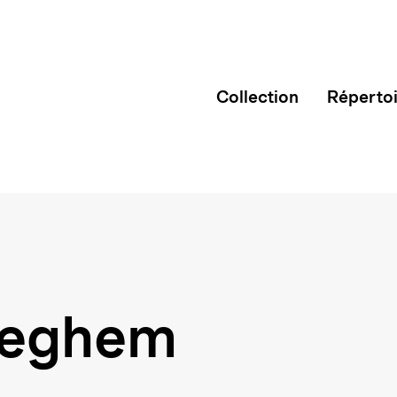
Collection
Réperto
ieghem