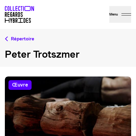
Menu
Répertoire
Peter Trotszmer
œuvre