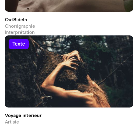
OutSideIn
Chorégraphie
Interprétation
texte
Voyage intérieur
Artiste