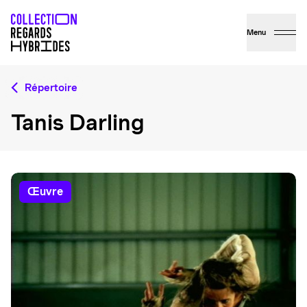
Menu
Répertoire
Tanis Darling
œuvre