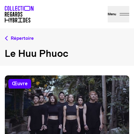
Menu
Répertoire
Le Huu Phuoc
œuvre