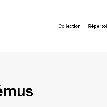
Collection
Réperto
émus