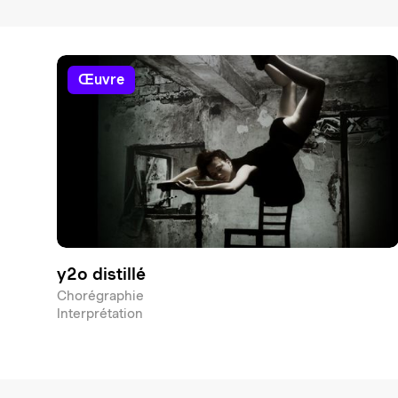
œuvre
y2o distillé
Chorégraphie
Interprétation