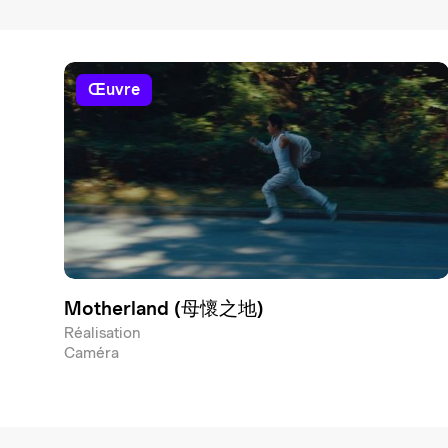
œuvre
Motherland (母懷之地)
Réalisation
Caméra