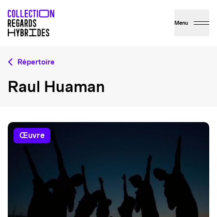
Menu
Répertoire
Raul Huaman
œuvre