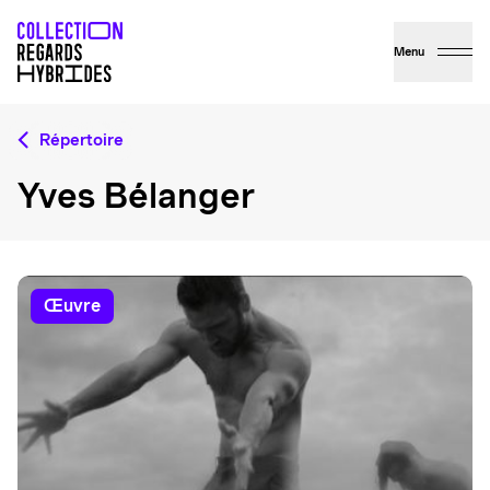
Menu
Répertoire
Yves Bélanger
œuvre