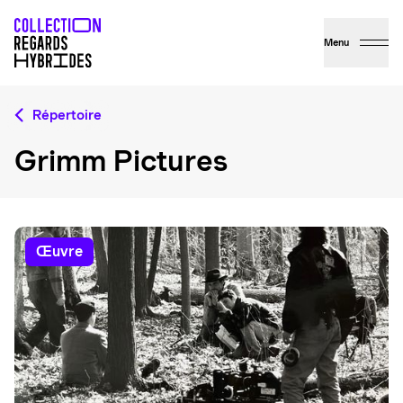
Menu
Répertoire
Grimm Pictures
œuvre