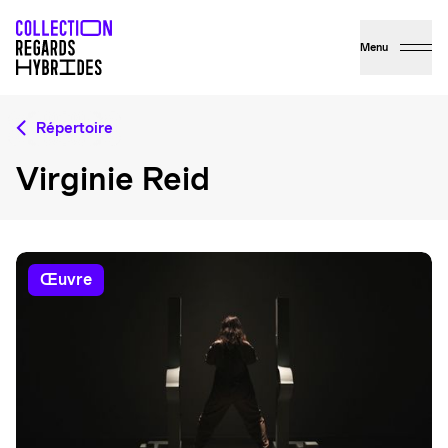
Menu
Répertoire
Virginie Reid
œuvre