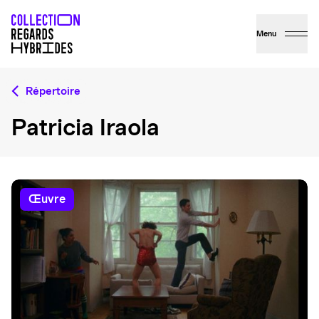
Menu
Répertoire
Patricia Iraola
œuvre