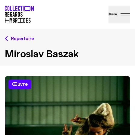
Menu
Répertoire
Miroslav Baszak
œuvre