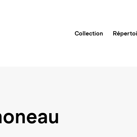
Collection
Réperto
moneau