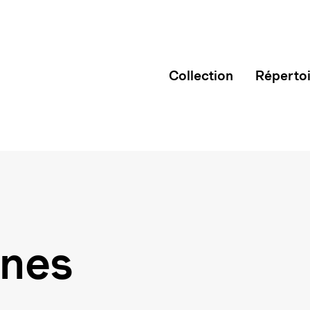
Collection
Réperto
ines