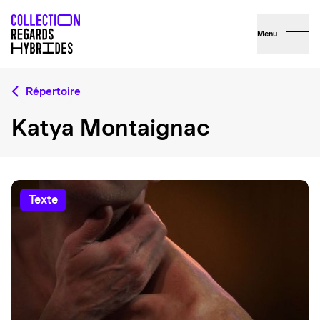
Menu
Répertoire
Katya Montaignac
texte