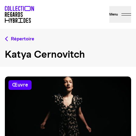
Menu
Répertoire
Katya Cernovitch
œuvre