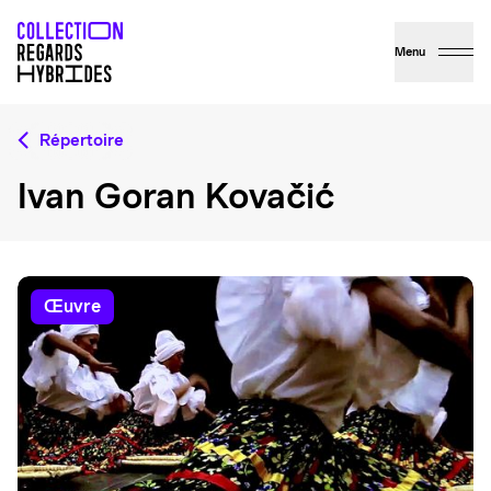
Menu
Répertoire
Ivan Goran Kovačić
œuvre