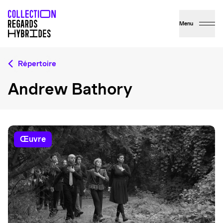
Menu
Répertoire
Andrew Bathory
œuvre