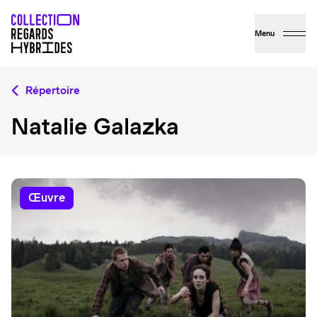
Menu
Répertoire
Natalie Galazka
œuvre