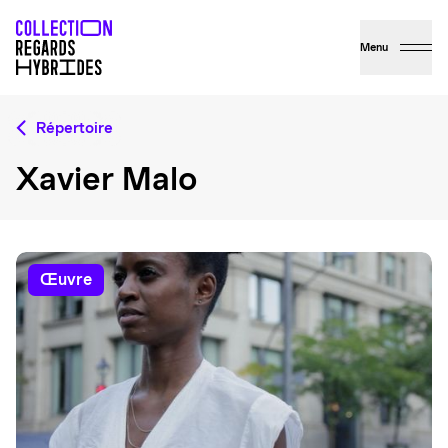
Menu
Répertoire
Xavier Malo
œuvre