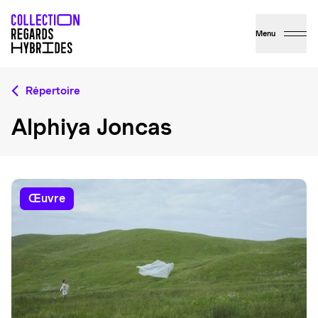
Menu
Répertoire
Alphiya Joncas
œuvre