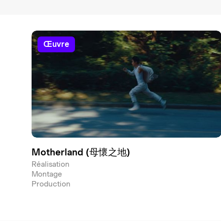
œuvre
Motherland (母懷之地)
Réalisation
Montage
Production