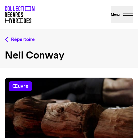
Menu
Répertoire
Neil Conway
œuvre