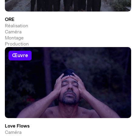
ORE
Réalisation
Caméra
Montage
Production
œuvre
Love Flows
Caméra