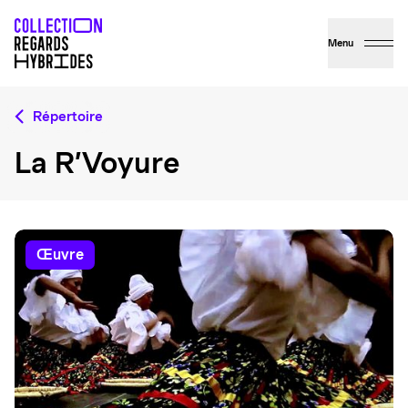
Menu
Répertoire
La R’Voyure
œuvre