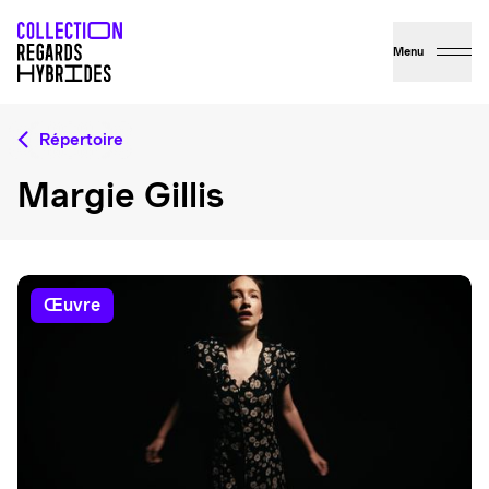
Menu
Répertoire
Margie Gillis
œuvre