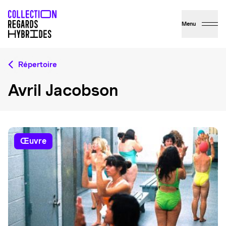
Menu
Répertoire
Avril Jacobson
œuvre