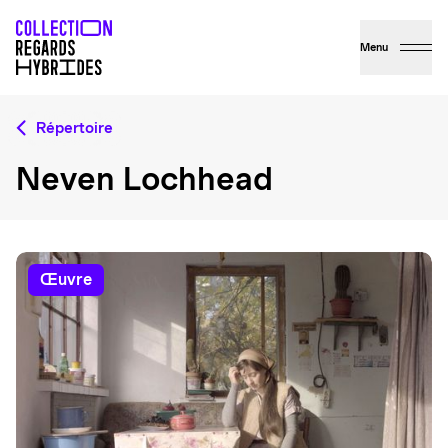
Menu
Répertoire
Neven Lochhead
œuvre