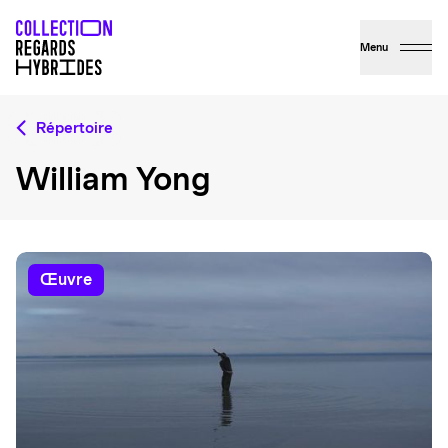
Menu
Répertoire
William Yong
œuvre