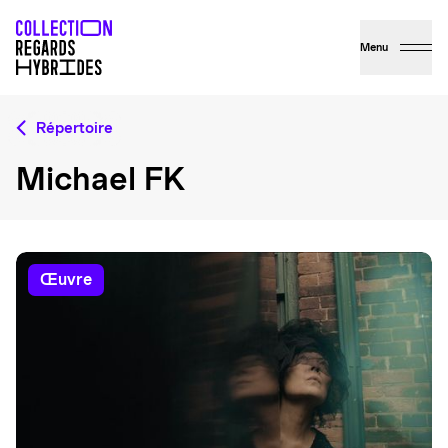
Menu
Répertoire
Michael FK
œuvre