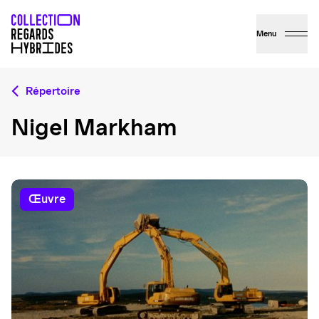
Menu
Répertoire
Nigel Markham
œuvre