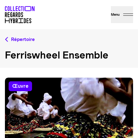
Menu
Répertoire
Ferriswheel Ensemble
œuvre