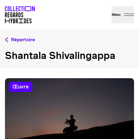
Menu
Répertoire
Shantala Shivalingappa
œuvre