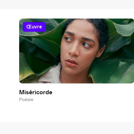
œuvre
Miséricorde
Poésie