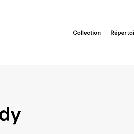
Collection
Réperto
ady