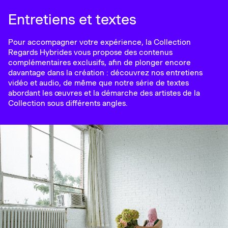
Entretiens et textes
Pour accompagner votre expérience, la Collection
Regards Hybrides vous propose des contenus
complémentaires exclusifs, afin de plonger encore
davantage dans la création : découvrez nos entretiens
vidéo et audio, de même que notre série de textes
abordant les œuvres et la démarche des artistes de la
Collection sous différents angles.