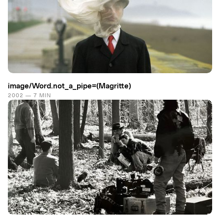
image/Word.​not_a_pipe=(Magritte)
2002 — 7 MIN