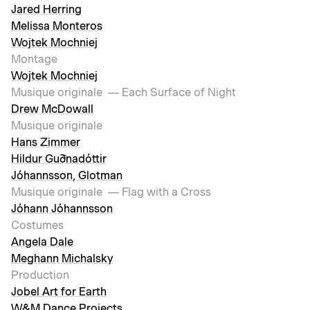
Jared Herring
Melissa Monteros
Wojtek Mochniej
Montage
Wojtek Mochniej
Musique originale
— Each Surface of Night
Drew McDowall
Musique originale
Hans Zimmer
Hildur Guðnadóttir
Jóhannsson, Glotman
Musique originale
— Flag with a Cross
Jóhann Jóhannsson
Costumes
Angela Dale
Meghann Michalsky
Production
Jobel Art for Earth
W&M Dance Projects